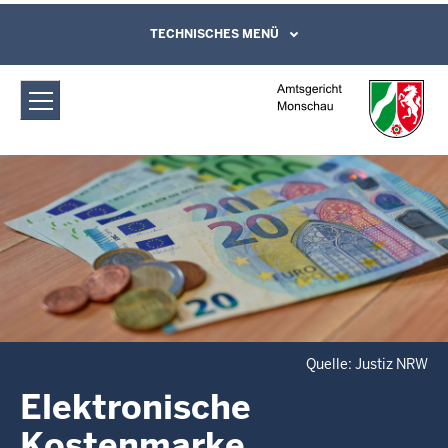
Direkt zum Inhalt
Amtsgericht Monschau: Elektronische
TECHNISCHES MENÜ
Leichte Sprache, Gebärdensprachenvideo
und Kontaktformular
Kostenmarke
Quelle: Justiz NRW
Elektronische
Kostenmarke