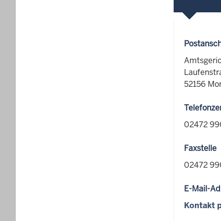
Postansch
Amtsgeri
Laufenstr
52156 Mo
Telefonze
02472 99
Faxstelle
02472 99
E-Mail-Ad
Kontakt p