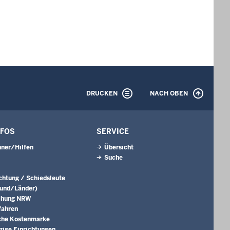
DRUCKEN
NACH OBEN
NFOS
SERVICE
ner/Hilfen
Übersicht
Suche
ichtung / Schiedsleute
Bund/Länder)
chung NRW
fahren
che Kostenmarke
ige Einrichtungen