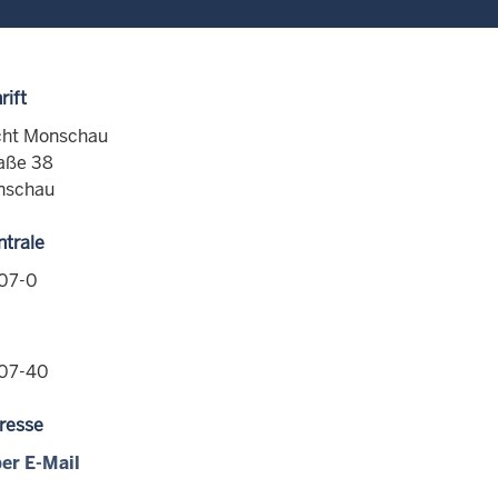
rift
cht Monschau
aße 38
nschau
ntrale
07-0
07-40
resse
er E-Mail