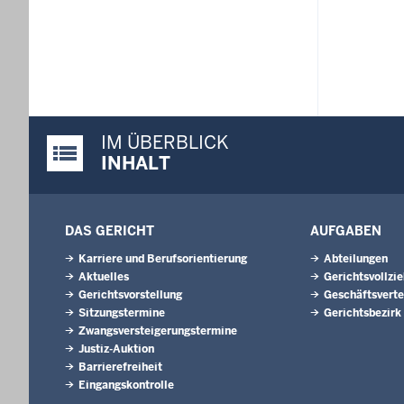
IM ÜBERBLICK
Justiz-Portal im Überblick:
INHALT
DAS GERICHT
AUFGABEN
Karriere und Berufsorientierung
Abteilungen
Aktuelles
Gerichtsvollzi
Gerichtsvorstellung
Geschäftsverte
Sitzungstermine
Gerichtsbezirk
Zwangsversteigerungs­termine
Justiz-Auktion
Barrierefreiheit
Eingangskontrolle