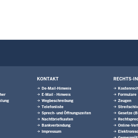
KONTAKT
RECHTS-I
De-Mail-Hinweis
Kostenrech
eher
E-Mail - Hinweis
Formulare
ilung
Wegbeschreibung
Zeugen
Telefonliste
Streitschl
Sprech- und Öffnungszeiten
Gesetze (
Nachtbriefkasten
Rechtspre
Bankverbindung
Online-Ver
Impressum
Elektronis
Gemeinnütz