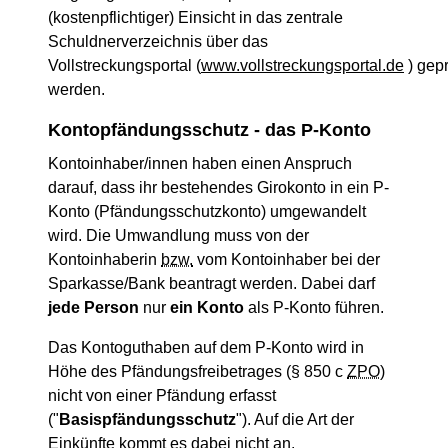
(kostenpflichtiger) Einsicht in das zentrale
Schuldnerverzeichnis über das
Vollstreckungsportal (
www.vollstreckungsportal.de
) gepr
werden.
Kontopfändungsschutz - das P-Konto
Kontoinhaber/innen haben einen Anspruch
darauf, dass ihr bestehendes Girokonto in ein P-
Konto (Pfändungsschutzkonto) umgewandelt
wird. Die Umwandlung muss von der
Kontoinhaberin
bzw.
vom Kontoinhaber bei der
Sparkasse/Bank beantragt werden. Dabei darf
jede Person
nur
ein Konto
als P-Konto führen.
Das Kontoguthaben auf dem P-Konto wird in
Höhe des Pfändungsfreibetrages (§ 850 c
ZPO
)
nicht von einer Pfändung erfasst
("
Basispfändungsschutz
"). Auf die Art der
Einkünfte kommt es dabei nicht an.