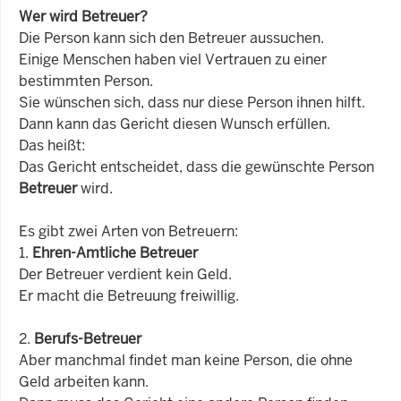
Wer wird Betreuer?
Die Person kann sich den Betreuer aussuchen.
Einige Menschen haben viel Vertrauen zu einer
bestimmten Person.
Sie wünschen sich, dass nur diese Person ihnen hilft.
Dann kann das Gericht diesen Wunsch erfüllen.
Das heißt:
Das Gericht entscheidet, dass die gewünschte Person
Betreuer
wird.
Es gibt zwei Arten von Betreuern:
1.
Ehren-Amtliche Betreuer
Der Betreuer verdient kein Geld.
Er macht die Betreuung freiwillig.
2.
Berufs-Betreuer
Aber manchmal findet man keine Person, die ohne
Geld arbeiten kann.