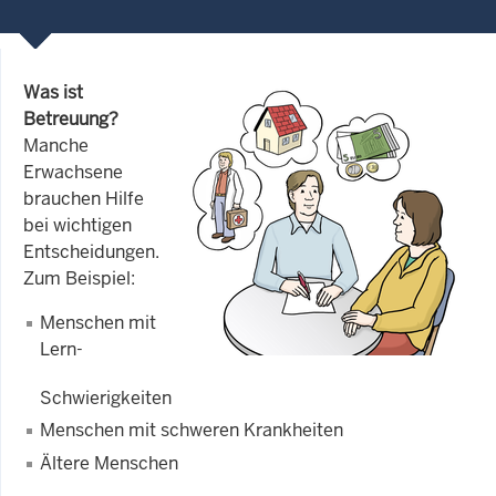
Was ist
Betreuung?
Manche
Erwachsene
brauchen Hilfe
bei wichtigen
Entscheidungen.
Zum Beispiel:
Menschen mit
Lern-
Schwierigkeiten
Menschen mit schweren Krankheiten
Ältere Menschen