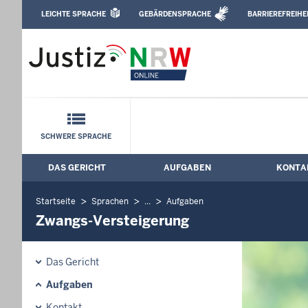
Direkt zum Inhalt
LEICHTE SPRACHE
GEBÄRDENSPRACHE
BARRIEREFREIHE
Leichte Sprache, Gebärdensprachenvideo u
Amtsgericht Monschau: Zwangs-Verste
Schnellnavigation mit Volltext-Suche
SCHWERE SPRACHE
DAS GERICHT
AUFGABEN
KONTA
Hauptmenü: Hauptnavigation
Startseite
Sprachen
...
Aufgaben
Zwangs-Versteigerung
Das Gericht
Aufgaben
Kontakt