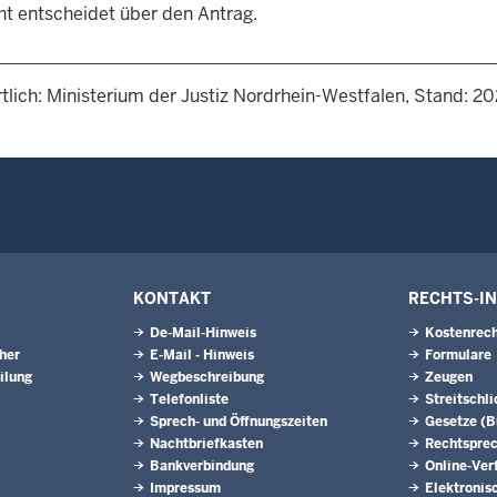
ht entscheidet über den Antrag.
tlich: Ministerium der Justiz Nordrhein-Westfalen, Stand: 2
KONTAKT
RECHTS-I
De-Mail-Hinweis
Kostenrech
eher
E-Mail - Hinweis
Formulare
ilung
Wegbeschreibung
Zeugen
Telefonliste
Streitschl
Sprech- und Öffnungszeiten
Gesetze (
Nachtbriefkasten
Rechtspre
Bankverbindung
Online-Ver
Impressum
Elektronis