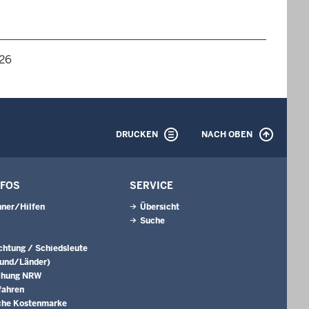
026
DRUCKEN
NACH OBEN
NFOS
SERVICE
ner/Hilfen
Übersicht
Suche
ichtung / Schiedsleute
Bund/Länder)
chung NRW
fahren
che Kostenmarke