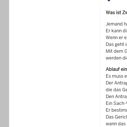
Was ist Z
Jemand ha
Er kann d
Wenn er ei
Das geht 
Mit dem G
werden di
Ablauf ei
Es muss e
Der Antrag
die das G
Den Antra
Ein Sach-
Er bestimm
Das Gerich
wann das 