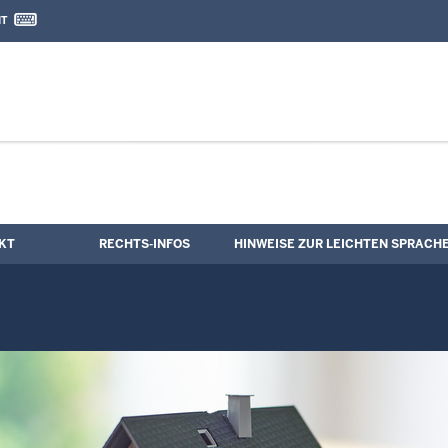
IT
nd Kontaktformular
igerung
KT
RECHTS-INFOS
HINWEISE ZUR LEICHTEN SPRACH