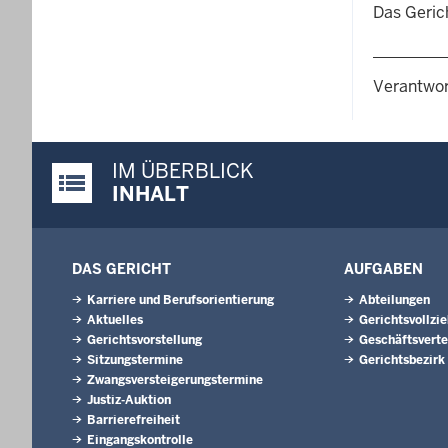
Das Geric
Verantwor
IM ÜBERBLICK
Justiz-Portal im Überblick:
INHALT
DAS GERICHT
AUFGABEN
Karriere und Berufsorientierung
Abteilungen
Aktuelles
Gerichtsvollzi
Gerichtsvorstellung
Geschäftsverte
Sitzungstermine
Gerichtsbezirk
Zwangsversteigerungs­termine
Justiz-Auktion
Barrierefreiheit
Eingangskontrolle