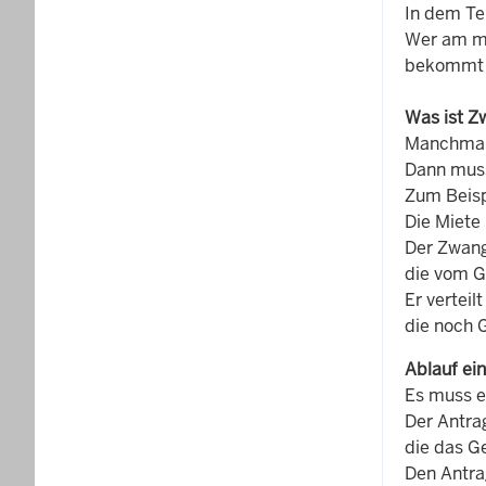
In dem Ter
Wer am me
bekommt 
Was ist Z
Manchmal
Dann muss
Zum Beisp
Die Miete
Der Zwang
die vom G
Er verteil
die noch
Ablauf ei
Es muss e
Der Antrag
die das G
Den Antra