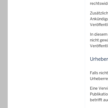
rechtswidr
Zusätzlic
Ankündigu
Veröffent
In diesem
nicht gew
Veröffent
Urheber
Falls nic
Urheberre
Eine Verv
Publikati
betrifft a