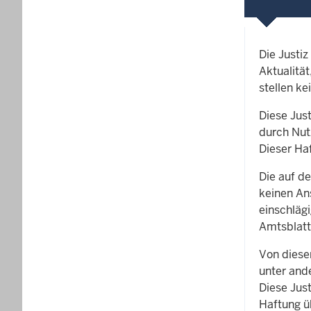
Die Justiz
Aktualität
stellen ke
Diese Just
durch Nut
Dieser Ha
Die auf d
keinen Ans
einschläg
Amtsblatt
Von dieser
unter ande
Diese Just
Haftung ü