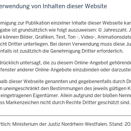
erwendung von Inhalten dieser Website
igung zur Publikation einzelner Inhalte dieser Webseite kann
abe ist grundsätzlich wie folgt auszuweisen: © Jahreszahl, 
 können Bilder, Grafiken, Text, Ton -, Video-, Animationsdat
cht Dritter unterliegen. Bei deren Verwendung muss diese Ju
alls ist zusätzlich die Genehmigung Dritter erforderlich.
sdrücklich untersagt, die zu diesem Online-Angebot gehörend
lfenster anderer Online-Angebote einzubinden oder darzustel
rhalb dieser Webseite genannten und gegebenenfalls durch 
en uneingeschränkt den Bestimmungen des jeweils gültigen 
n eingetragenen Eigentümer. Allein aufgrund der bloßen Nennu
ass Markenzeichen nicht durch Rechte Dritter geschützt sind.
tlich: Ministerium der Justiz Nordrhein-Westfalen, Stand: 2