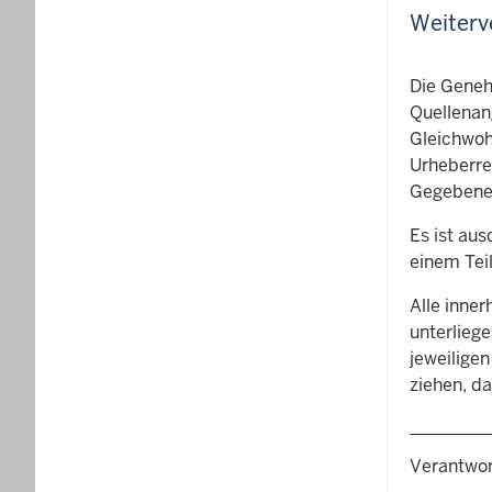
Weiterv
Die Genehm
Quellenang
Gleichwohl
Urheberre
Gegebenenf
Es ist au
einem Tei
Alle inne
unterlieg
jeweilige
ziehen, d
Verantwor