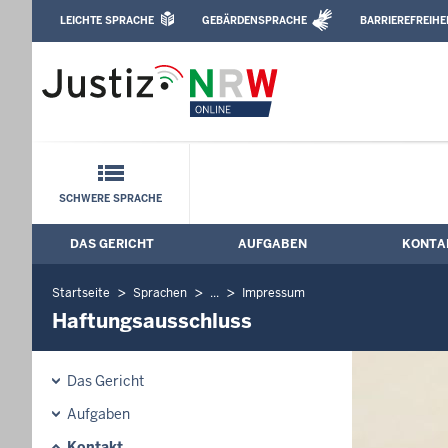
Direkt zum Inhalt
LEICHTE SPRACHE
GEBÄRDENSPRACHE
BARRIEREFREIHE
Leichte Sprache, Gebärdensprachenvideo u
Amtsgericht Monschau: Haftungsaussc
Schnellnavigation mit Volltext-Suche
SCHWERE SPRACHE
DAS GERICHT
AUFGABEN
KONTA
Hauptmenü: Hauptnavigation
Startseite
Sprachen
...
Impressum
Haftungsausschluss
Das Gericht
Aufgaben
Kontakt