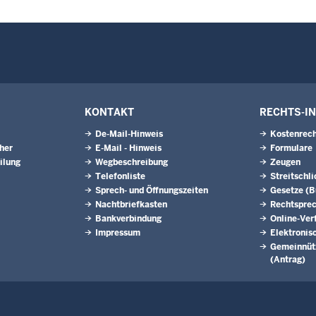
KONTAKT
RECHTS-I
De-Mail-Hinweis
Kostenrech
eher
E-Mail - Hinweis
Formulare
ilung
Wegbeschreibung
Zeugen
Telefonliste
Streitschl
Sprech- und Öffnungszeiten
Gesetze (
Nachtbriefkasten
Rechtspre
Bankverbindung
Online-Ver
Impressum
Elektronis
Gemeinnütz
(Antrag)