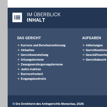
IM ÜBERBLICK
Justiz-Portal im Überblick:
INHALT
DAS GERICHT
AUFGABEN
Karriere und Berufsorientierung
Abteilungen
Aktuelles
Gerichtsvollzi
Gerichtsvorstellung
Geschäftsverte
Sitzungstermine
Gerichtsbezirk
Zwangsversteigerungs­termine
Justiz-Auktion
Barrierefreiheit
Eingangskontrolle
© Die Direktorin des Amtsgerichts Monschau, 2026